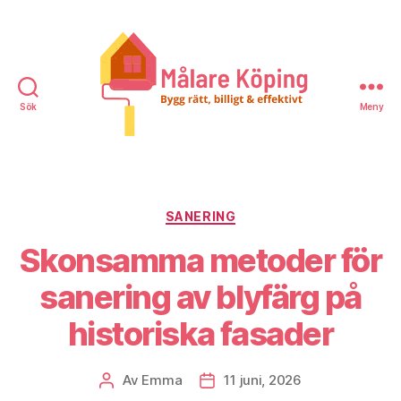
Sök
Meny
Målare
Köping
Kategorier
SANERING
Skonsamma metoder för
sanering av blyfärg på
historiska fasader
Av
Emma
11 juni, 2026
Inläggsförfattare
Inläggsdatum