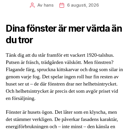
Av
hans
6 augusti, 2026
Inläggsförfattare
Inläggsdatum
Dina fönster är mer värda än
du tror
Tänk dig att du står framför ett vackert 1920-talshus.
Putsen är fräsch, trädgården välskött. Men fönstren?
Flagande färg, spruckna kittskarvar och drag som silar in
genom varje fog. Det spelar ingen roll hur fin resten av
huset ser ut – de där fönstren drar ner helhetsintrycket.
Och helhetsintrycket är precis det som avgör priset vid
en försäljning.
Fönster är husets ögon. Det låter som en klyscha, men
det stämmer verkligen. De påverkar fasadens karaktär,
energiförbrukningen och – inte minst – den känsla en