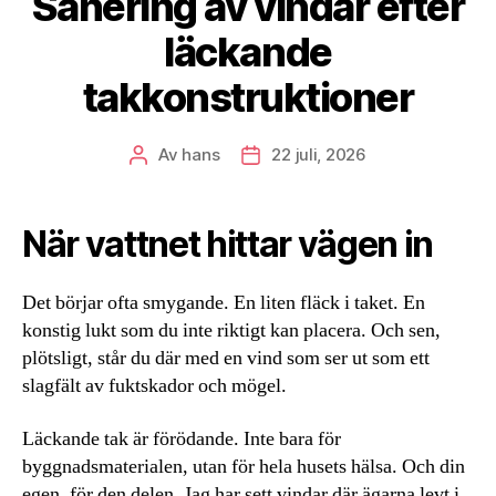
Sanering av vindar efter
läckande
takkonstruktioner
Av
hans
22 juli, 2026
Inläggsförfattare
Inläggsdatum
När vattnet hittar vägen in
Det börjar ofta smygande. En liten fläck i taket. En
konstig lukt som du inte riktigt kan placera. Och sen,
plötsligt, står du där med en vind som ser ut som ett
slagfält av fuktskador och mögel.
Läckande tak är förödande. Inte bara för
byggnadsmaterialen, utan för hela husets hälsa. Och din
egen, för den delen. Jag har sett vindar där ägarna levt i