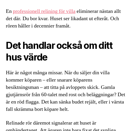
En
professionell relining för villa
eliminerar nästan allt
det där. Du bor kvar. Huset ser likadant ut efteråt. Och
rören håller i decennier framåt.
Det handlar också om ditt
hus värde
Här är något många missar. När du säljer din villa
kommer köparen – eller snarare köparens
besiktningsman – att titta på avloppets skick. Gamla
gjutjärnsrör från 60-talet med rost och beläggningar? Det
är en röd flagga. Det kan sänka budet rejält, eller i värsta
fall skrämma bort köpare helt.
Relinade rör däremot signalerar att huset är
omhändertaget. Att ägaren inte bara fixat det synliga