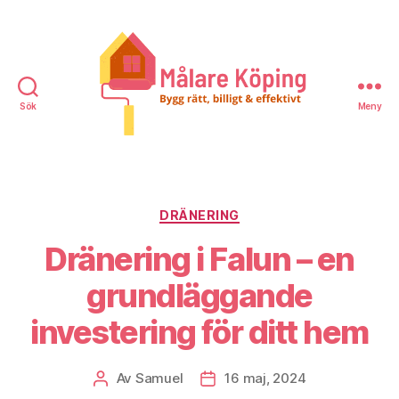
Sök
Meny
Målare
Köping
Kategorier
DRÄNERING
Dränering i Falun – en
grundläggande
investering för ditt hem
Av
Samuel
16 maj, 2024
Inläggsförfattare
Inläggsdatum